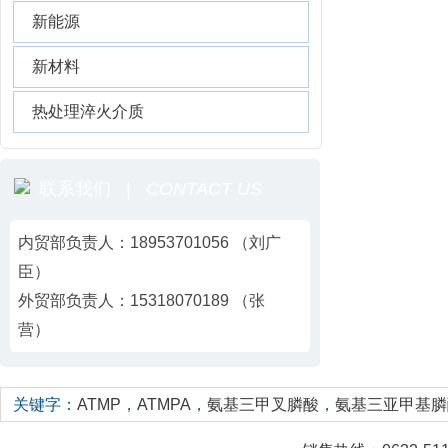
新能源
新材料
热处理淬火介质
联系我们 |
CONTACT US
内贸部负责人：18953701056 （刘广
臣）
外贸部负责人：15318070189 （张
营）
关键字：
ATMP
，
ATMPA
，
氨基三甲叉膦酸
，
氨基三亚甲基膦酸