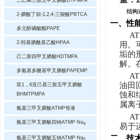
二乙烯三胺五甲叉膦酸DTPMPA
结构
2-膦酸丁烷-1,2,4-三羧酸PBTCA
一、性
多元醇磷酸酯PAPE
A
2-羟基膦酰基乙酸HPAA
用。
垢的
己二胺四甲叉膦酸HDTMPA
解。
多氨基多醚基甲叉膦酸PAPEMP
A
油田
双1，6亚己基三胺五甲叉膦酸
蚀和
BHMTPMPA
属离
氨基三甲叉膦酸ATMP母液
A
氨基三甲叉膦酸四钠ATMP·Na
4
易于
二、技
氨基三甲叉膦酸五钠ATMP·Na
5