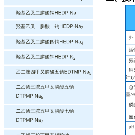
羟基乙叉二膦酸钠HEDP·Na
羟基乙叉二膦酸二钠HEDP·Na
2
外
羟基乙叉二膦酸四钠HEDP·Na
4
活
羟基乙叉二膦酸钾HEDP·K
2
氨
钙
乙二胺四甲叉膦酸五钠EDTMP·Na
5
计))/
二乙烯三胺五甲叉膦酸五钠
总
量/
DTPMP·Na
5
磷
二乙烯三胺五甲叉膦酸七钠
氯
DTPMP·Na
7
p