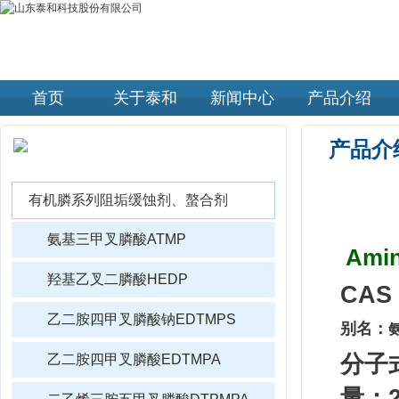
首页
关于泰和
新闻中心
产品介绍
产品介
产品介绍 |
PRODUCTS
有机膦系列阻垢缓蚀剂、螯合剂
氨基三甲叉膦酸ATMP
Amin
羟基乙叉二膦酸HEDP
CAS 
乙二胺四甲叉膦酸钠EDTMPS
别名：
分子式
乙二胺四甲叉膦酸EDTMPA
量：2