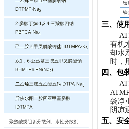
二乙烯三胺五甲基膦酸钠
密度
DTPMP·Na
2
铁
三、使
2-膦酸丁烷-1,2,4-三羧酸四钠
PBTCA·Na
A
4
有机
己二胺四甲叉膦酸钾盐HDTMPA·K
6
却水
时，用
双1，6-亚己基三胺五甲叉膦酸钠
BHMTPh.PN(Na
)
四、包
2
A
二乙烯三胺五乙酸五钠 DTPA·Na
5
ATM
异佛尔酮二胺四亚甲基膦酸
袋净
IDTMPA
阴凉
五、安
聚羧酸类阻垢分散剂、水性分散剂