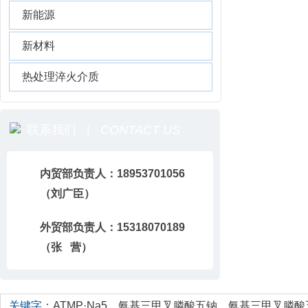
新能源
新材料
热处理淬火介质
联系我们 |
CONTACT US
内贸部负责人：18953701056
（刘广臣）
外贸部负责人：15318070189
（张 营）
关键字：
ATMP·Na5
，
氨基三甲叉膦酸五钠
，
氨基三甲叉膦酸五钠