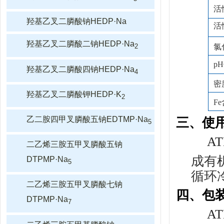
活
羟基乙叉二膦酸钠HEDP·Na
活
羟基乙叉二膦酸二钠HEDP·Na
2
氯
p
羟基乙叉二膦酸四钠HEDP·Na
4
密度
羟基乙叉二膦酸钾HEDP·K
2
Fe
乙二胺四甲叉膦酸五钠EDTMP·Na
三、使
5
AT
二乙烯三胺五甲叉膦酸五钠
成有
DTPMP·Na
5
循环
二乙烯三胺五甲叉膦酸七钠
四、包
DTPMP·Na
7
AT