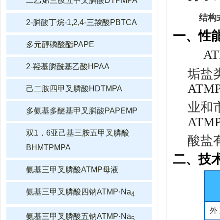
二乙烯三胺五甲叉膦酸DTPMPA
结构
2-膦酸丁烷-1,2,4-三羧酸PBTCA
一、性
多元醇磷酸酯PAPE
AT
2-羟基膦酰基乙酸HPAA
垢盐
ATMP
己二胺四甲叉膦酸HDTMPA
业和
多氨基多醚基甲叉膦酸PAPEMP
ATMP
双1，6亚己基三胺五甲叉膦酸
酸盐
BHMTPMPA
二、技
氨基三甲叉膦酸ATMP母液
氨基三甲叉膦酸四钠ATMP·Na
4
外
氨基三甲叉膦酸五钠ATMP·Na
5