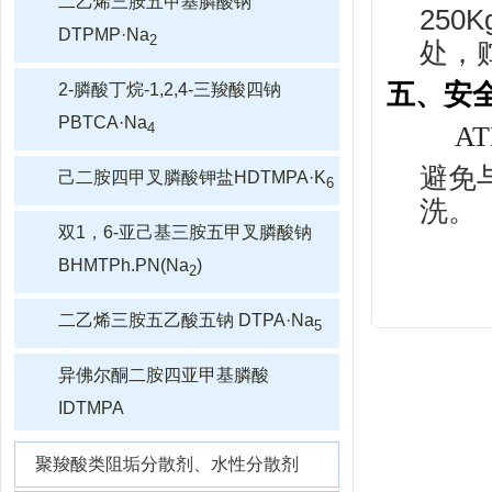
二乙烯三胺五甲基膦酸钠
25
DTPMP·Na
2
处，
五、安
2-膦酸丁烷-1,2,4-三羧酸四钠
PBTCA·Na
4
AT
避免
己二胺四甲叉膦酸钾盐HDTMPA·K
6
洗。
双1，6-亚己基三胺五甲叉膦酸钠
BHMTPh.PN(Na
)
2
二乙烯三胺五乙酸五钠 DTPA·Na
5
异佛尔酮二胺四亚甲基膦酸
IDTMPA
聚羧酸类阻垢分散剂、水性分散剂