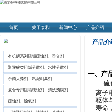
首页
关于泰和
新闻中心
产品介绍
产品介
产品介绍 |
PRODUCTS
有机膦系列阻垢缓蚀剂、螯合剂
聚羧酸类阻垢分散剂、水性分散剂
一、产
杀菌灭藻剂、粘泥剥离剂
硫
复合专用阻垢缓蚀剂、清洗预膜剂
离子
驱体
缓蚀剂、除氧剂
寿命