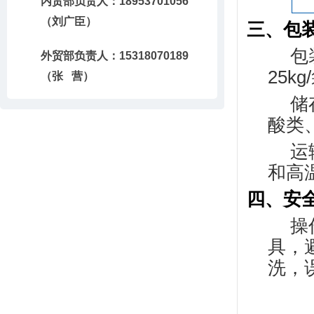
内贸部负责人：18953701056
（刘广臣）
三、包
包
外贸部负责人：15318070189
25
（张 营）
储
酸类
运
和高
四、安
操
具，
洗，